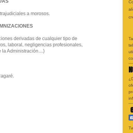
DAS
Co
al
trajudiciales a morosos.
c
MNIZACIONES
ones derivadas de cualquier tipo de
Ta
os, laboral, negligencias profesionales,
te
e la Administración…)
ut
co
N
Pagaré.
¿D
of
pr
in
e
Tw