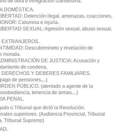
ano de obra e inmigración clandestina.
IA DOMÉSTICA.
ERTAD: Detención ilegal, amenazas, coacciones.
NOR: Calumnia e injuria.
BERTAD SEXUAL: Agresión sexual, abuso sexual,
S EXTRANJEROS.
IMIDAD: Descubrimineto y revelación de
de morada.
DMINISTRACIÓN DE JUSTICIA: Acusación y
ntamiento de condena.
 DERECHOS Y DEBERES FAMILIARES.
pago de pensiones,...)
DEN PÚBLICO. (atentado a agente de la
desobediencia, tenencia de armas,...)
IA PENAL.
ado o Tribunal que dictó la Resolución.
nales superiores. (Audiencia Provincial, Tribunal
ia, Tribunal Supremo)
AD.