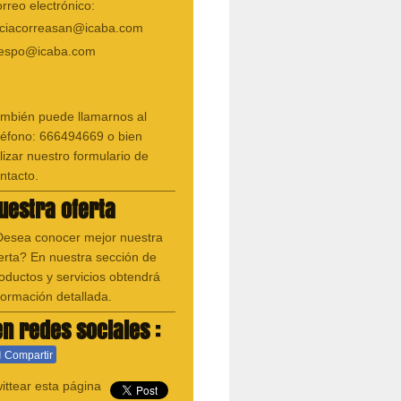
rreo electrónico:
iciacorreasan@icaba.com
respo@icaba.com
mbién puede llamarnos al
léfono: 666494669 o bien
ilizar nuestro formulario de
ntacto.
uestra oferta
esea conocer mejor nuestra
erta? En nuestra sección de
oductos y servicios obtendrá
formación detallada.
n redes sociales :
Compartir
ittear esta página